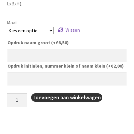
LxBxH).
Maat
Wissen
Opdruk naam groot
(+
€
6,50
)
Opdruk initialen, nummer klein of naam klein
(+
€
2,00
)
Voetbaltas
Toevoegen aan winkelwagen
met
zijvakken
aantal