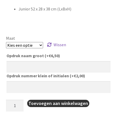
Junior 52 x 28 x 38 cm (LxBxH)
Maat
Wissen
Opdruk naam groot
(+
€
6,50
)
Opdruk nummer klein of initialen
(+
€
2,00
)
Voetbaltas
Toevoegen aan winkelwagen
met
schoenenvak