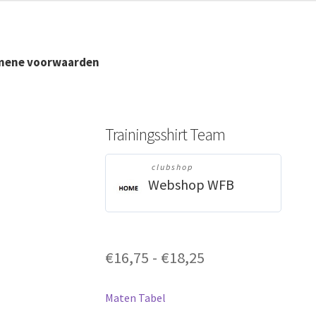
tot
€18,25
mene voorwaarden
Trainingsshirt Team
clubshop
Webshop WFB
Prijsklasse:
€
16,75
-
€
18,25
€16,75
tot
Maten Tabel
€18,25