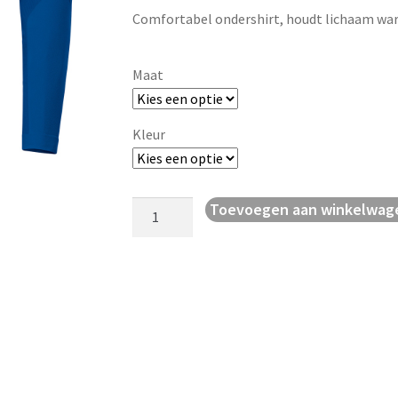
Comfortabel ondershirt, houdt lichaam war
Maat
Kleur
Thermoshirt
Toevoegen aan winkelwag
Comfort
2.0
(
lange
mouw)
aantal