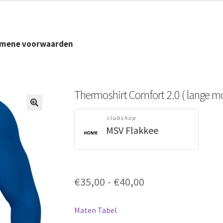
tot
€40,00
emene voorwaarden
Thermoshirt Comfort 2.0 ( lange 
🔍
clubshop
MSV Flakkee
Prijsklasse:
€
35,00
-
€
40,00
€35,00
tot
Maten Tabel
€40,00