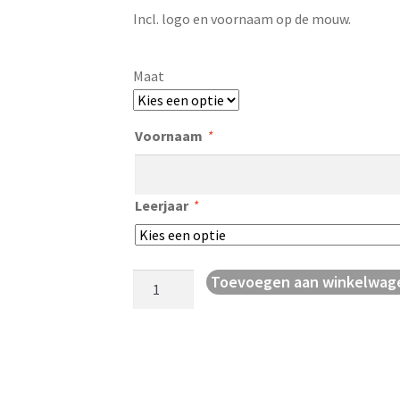
Incl. logo en voornaam op de mouw.
Maat
Voornaam
*
Leerjaar
*
T-
Toevoegen aan winkelwag
shirt
D&P
aantal