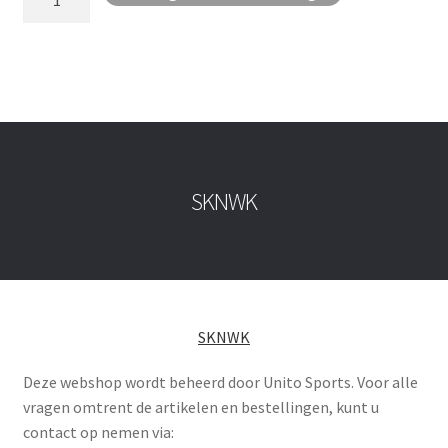
trainingsbroek
One
aantal
SKNWK
SKNWK
Deze webshop wordt beheerd door Unito Sports. Voor alle
vragen omtrent de artikelen en bestellingen, kunt u
contact op nemen via: