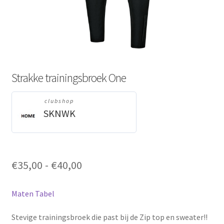
Strakke trainingsbroek One
clubshop
SKNWK
Prijsklasse:
€
35,00
-
€
40,00
€35,00
tot
Maten Tabel
€40,00
Stevige trainingsbroek die past bij de Zip top en sweater!!