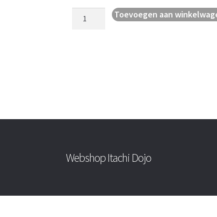
Sporttas
Toevoegen aan winkelwag
Challenge
aantal
Webshop Itachi Dojo