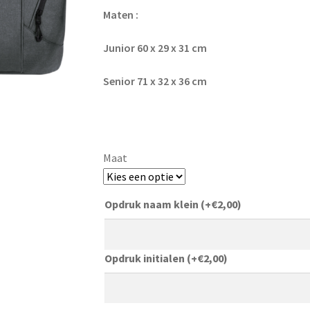
Maten :
Junior 60 x 29 x 31 cm
Senior 71 x 32 x 36 cm
Maat
Opdruk naam klein
(+
€
2,00
)
Opdruk initialen
(+
€
2,00
)