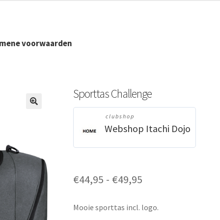
tot
€49,95
emene voorwaarden
Sporttas Challenge
🔍
clubshop
Webshop Itachi Dojo
Prijsklasse:
€
44,95
-
€
49,95
€44,95
tot
Mooie sporttas incl. logo.
€49,95