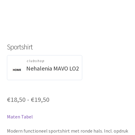
Sportshirt
clubshop
Nehalenia MAVO LO2
Prijsklasse:
€
18,50
-
€
19,50
€18,50
tot
Maten Tabel
€19,50
Modern functioneel sportshirt met ronde hals. Incl. opdruk