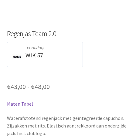
Regenjas Team 2.0
clubshop
WIK 57
Prijsklasse:
€
43,00
-
€
48,00
€43,00
tot
Maten Tabel
€48,00
Waterafstotend regenjack met geïntegreerde capuchon.
Zijzakken met rits. Elastisch aantrekkoord aan onderzijde
jack. Incl. clublogo.