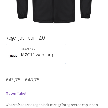
Regenjas Team 2.0
clubshop
MZC11 webshop
Prijsklasse:
€
43,75
-
€
48,75
€43,75
tot
Maten Tabel
€48,75
Waterafstotend regenjack met geïntegreerde capuchon.