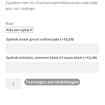
Zijzakken met rits. Elastisch aantrekkoord aan onderzijde
jack. Incl. clublogo.
Maat
Opdruk naam groot achterzijde
(+
€
6,50
)
Opdruk initialen, nummer klein of naam klein
(+
€
2,00
)
Regenjas
Toevoegen aan winkelwagen
Team
2.0
aantal