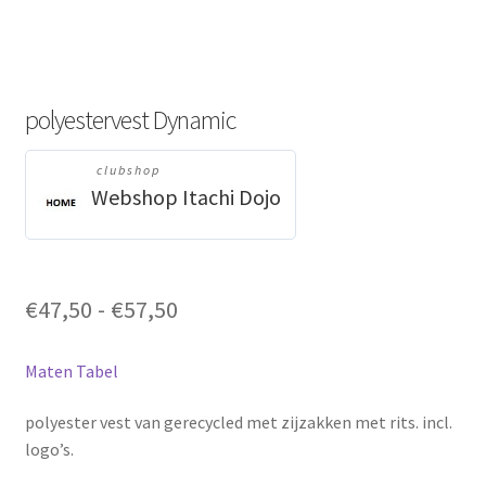
polyestervest Dynamic
clubshop
Webshop Itachi Dojo
Prijsklasse:
€
47,50
-
€
57,50
€47,50
tot
Maten Tabel
€57,50
polyester vest van gerecycled met zijzakken met rits. incl.
logo’s.