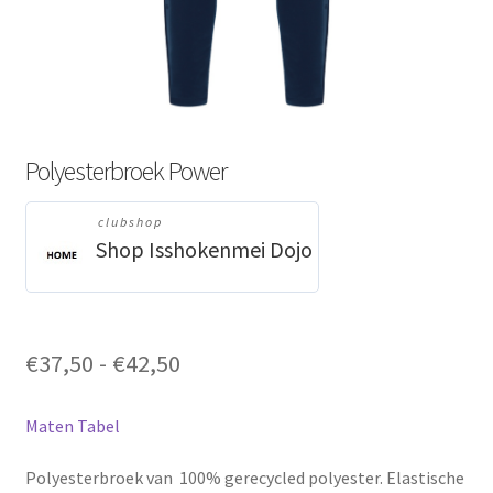
Polyesterbroek Power
clubshop
Shop Isshokenmei Dojo
Prijsklasse:
€
37,50
-
€
42,50
€37,50
tot
Maten Tabel
€42,50
Polyesterbroek van 100% gerecycled polyester. Elastische