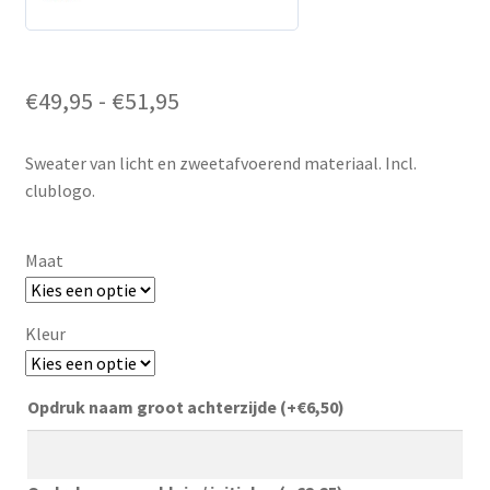
Prijsklasse:
€
49,95
-
€
51,95
€49,95
tot
Sweater van licht en zweetafvoerend materiaal. Incl.
€51,95
clublogo.
Maat
Kleur
Opdruk naam groot achterzijde
(+
€
6,50
)