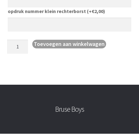
opdruk nummer klein rechterborst
(+
€
2,00
)
Jas
Toevoegen aan winkelwagen
met
kap
Power
aantal
Bruse Boys