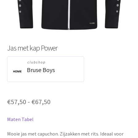
Jas met kap Power
clubshop
Bruse Boys
Prijsklasse:
€
57,50
-
€
67,50
€57,50
tot
Maten Tabel
€67,50
Mooie jas met capuchon. Zijzakken met rits. Ideaal voor