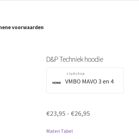
tot
€26,95
mene voorwaarden
D&P Techniek hoodie
clubshop
VMBO MAVO 3 en 4
Prijsklasse:
€
23,95
-
€
26,95
€23,95
tot
Maten Tabel
€26,95