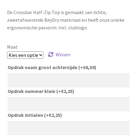
€41,75
tot
De Crossbar Half-Zip Top is gemaakt van lichte,
€42,75
zweetafvoerende BeyDry materiaal en heeft onze unieke
ergonomische pasvorm. Incl. clublogo.
Maat
Wissen
Opdruk naam groot achterzijde
(+
€
6,50
)
Opdruk nummer klein
(+
€
2,25
)
Opdruk initialen
(+
€
2,25
)