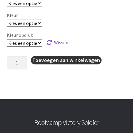
Kleur
Kleur opdruk
Wissen
2-
Toevoegen aan winkelwagen
in-
1
Short
heren
aantal
Bootcamp Victory Soldier