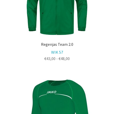
Regenjas Team 2.0
WIK 57
Prijsklasse:
€
43,00
-
€
48,00
€43,00
tot
€48,00