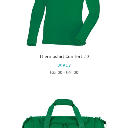
Thermoshirt Comfort 2.0
WIK 57
Prijsklasse:
€
35,00
-
€
40,00
€35,00
tot
€40,00