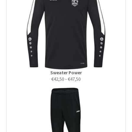
Sweater Power
Prijsklasse:
€
42,50
-
€
47,50
€42,50
tot
€47,50