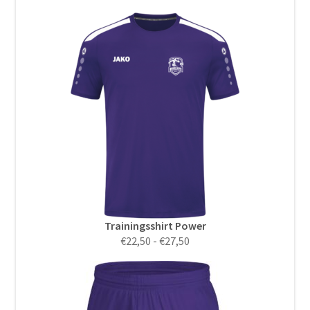
€10,00
tot
€100,00
Trainingsshirt Power
Prijsklasse:
€
22,50
-
€
27,50
€22,50
tot
€27,50