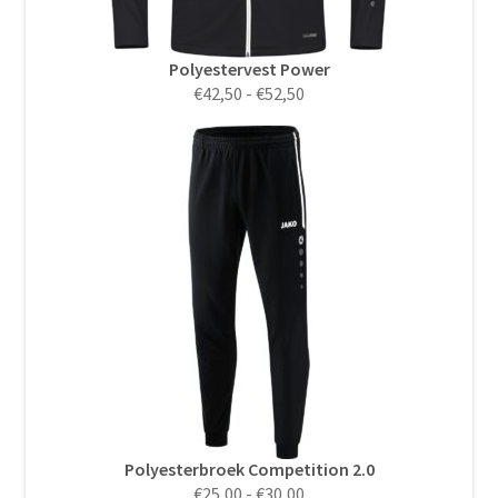
Polyestervest Power
Prijsklasse:
€
42,50
-
€
52,50
€42,50
tot
€52,50
Polyesterbroek Competition 2.0
Prijsklasse:
€
25,00
-
€
30,00