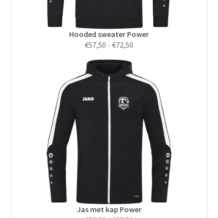
Hooded sweater Power
Prijsklasse:
€
57,50
-
€
72,50
€57,50
tot
€72,50
Jas met kap Power