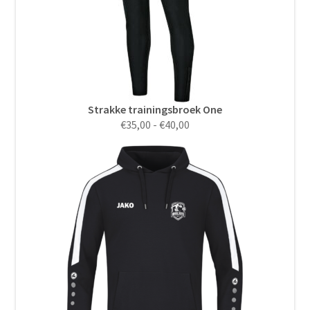
Strakke trainingsbroek One
Prijsklasse:
€
35,00
-
€
40,00
€35,00
tot
€40,00