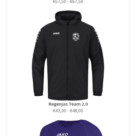
Prijsklasse:
€
57,50
-
€
67,50
€57,50
tot
€67,50
Regenjas Team 2.0
Prijsklasse:
€
43,00
-
€
48,00
€43,00
tot
€48,00