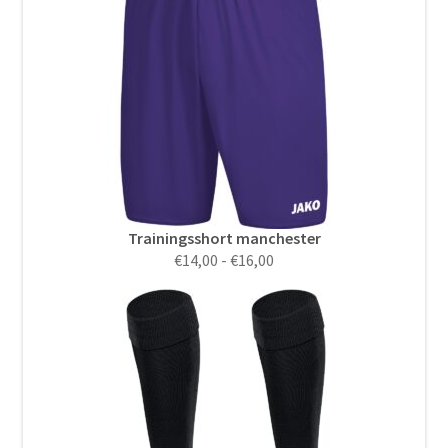
Trainingsshort manchester
Prijsklasse:
€
14,00
-
€
16,00
€14,00
tot
€16,00