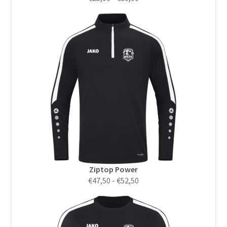
€25,00
tot
€30,00
Ziptop Power
Prijsklasse:
€
47,50
-
€
52,50
€47,50
tot
€52,50