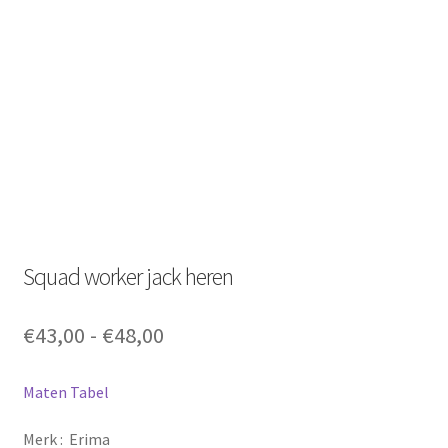
Squad worker jack heren
Prijsklasse:
€
43,00
-
€
48,00
€43,00
tot
Maten Tabel
€48,00
Merk : Erima