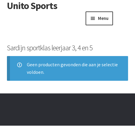
Unito Sports
Menu
Winkelwagen
Contactformulier
Sardijn sportklas leerjaar 3, 4 en 5
Algemene voorwaarden
Geen producten gevonden die aan je selectie
voldoen.