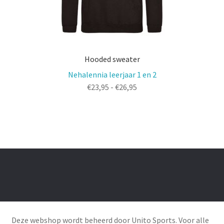
Hooded sweater
Nehalennia leerjaar 1 en 2
Prijsklasse:
€
23,95
-
€
26,95
€23,95
tot
€26,95
Deze webshop wordt beheerd door Unito Sports. Voor alle