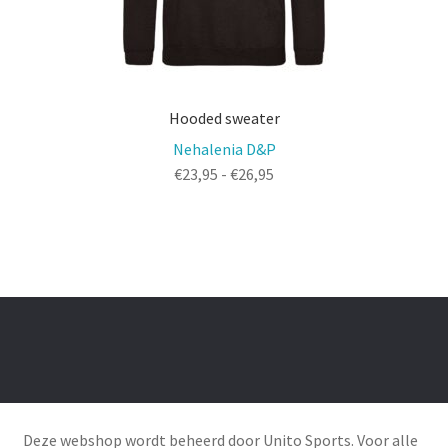
Hooded sweater
Nehalenia D&P
Prijsklasse:
€
23,95
-
€
26,95
€23,95
tot
€26,95
Deze webshop wordt beheerd door Unito Sports. Voor alle