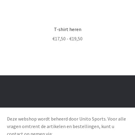
T-shirt heren
Prijsklasse:
€
17,50
-
€
19,50
€17,50
tot
€19,50
Deze webshop wordt beheerd door Unito Sports. Voor alle
vragen omtrent de artikelen en bestellingen, kunt u
contact op nemen via: